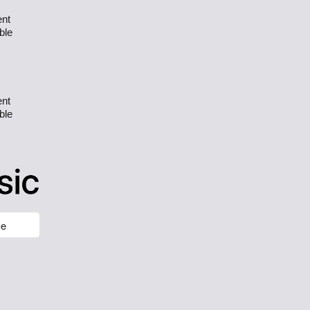
ent
ible
ent
ible
ue