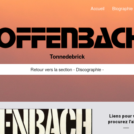
Accueil
Biographie
ip to main content
Skip to navigat
Tonnedebrick
Retour vers la section - Discographie -
Liens pour 
procurez l'
―