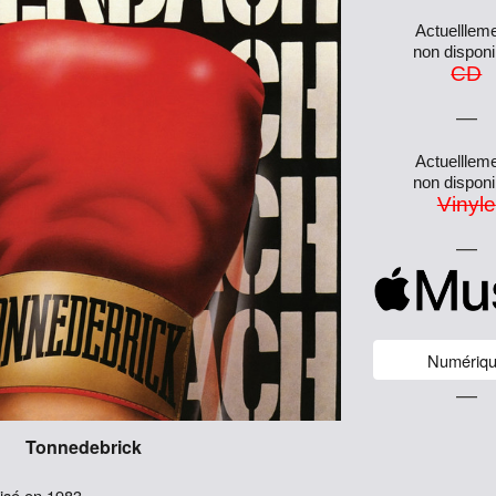
Actuelllem
n
on dispon
CD
―
Actuelllem
n
on dispon
Vinyle
―
Numériq
―
Tonnedebrick
lisé en 1983