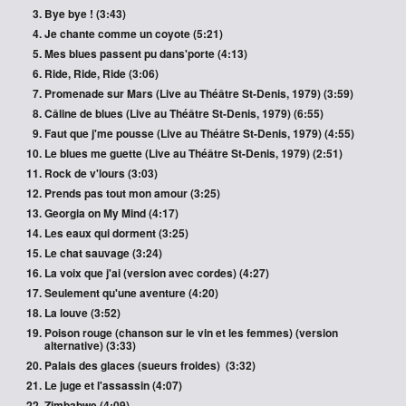
Bye bye ! (3:43)
Je chante comme un coyote (5:21)
Mes blues passent pu dans'porte (4:13)
Ride, Ride, Ride (3:06)
Promenade sur Mars (Live au Théâtre St-Denis, 1979) (3:59)
Câline de blues
(Live au Théâtre St-Denis, 1979)
(6:55)
Faut que j'me pousse
(Live au Théâtre St-Denis, 1979)
(4:55)
Le blues me guette
(Live au Théâtre St-Denis, 1979)
(2:51)
Rock de v'lours (3:03)
Prends pas tout mon amour (3:25)
Georgia on My Mind (4:17)
Les eaux qui dorment (3:25)
Le chat sauvage (3:24)
La voix que j'ai (version avec cordes) (4:27)
Seulement qu'une aventure (4:20)
La louve (3:52)
Poison rouge (chanson sur le vin et les femmes)
(version
alternative) (3:33)
Palais des glaces (sueurs froides)
(3:32)
Le juge et l'assassin (4:07)
Zimbabwe (4:09)