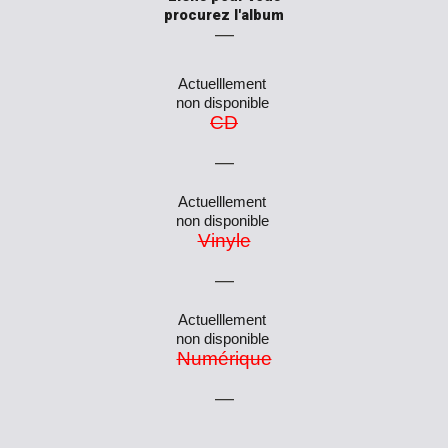
procurez l'album
―
Actuelllement
n
on disponible
CD
―
Actuelllement
n
on disponible
Vinyle
―
Actuelllement
n
on disponible
Numérique
―