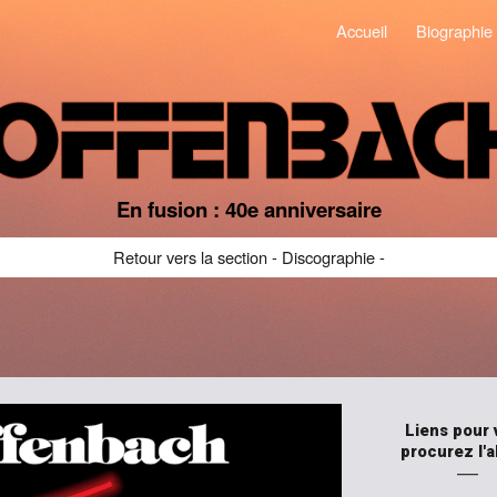
Accueil
Biographie
ip to main content
Skip to navigat
En fusion : 40e anniversaire
Retour vers la section - Discographie -
Liens pour 
procurez l'
―