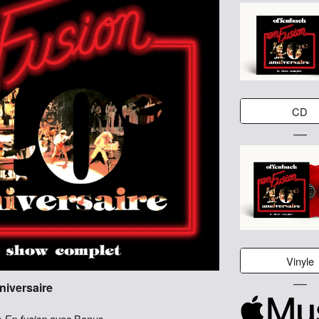
CD
―
Vinyle
―
niversaire
m
En fusion
avec Bonus