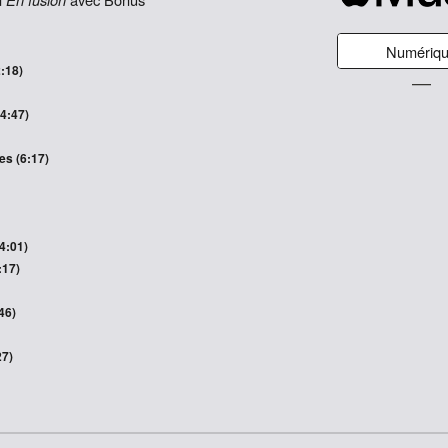
Numériq
2:18)
―
(4:47)
es (6:17)
4:01)
:17)
46)
27)