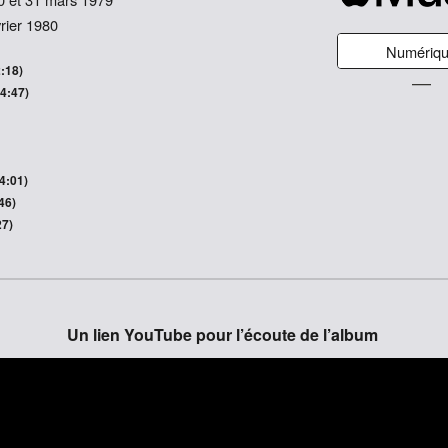
rier 1980
Numériq
2:18)
―
(4:47)
4:01)
46)
27)
Un lien YouTube pour l’écoute de l’album