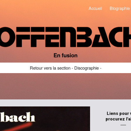
Accueil
Biographie
ip to main content
Skip to navigat
En fusion
Retour vers la section - Discographie -
Liens pour 
procurez l'
―